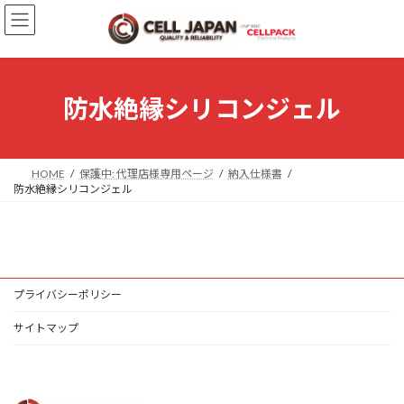
コ
ナ
ン
ビ
テ
ゲ
ン
ー
ツ
シ
へ
ョ
防水絶縁シリコンジェル
ス
ン
キ
に
ッ
移
プ
動
HOME
保護中: 代理店様専用ページ
納入仕様書
防水絶縁シリコンジェル
プライバシーポリシー
サイトマップ