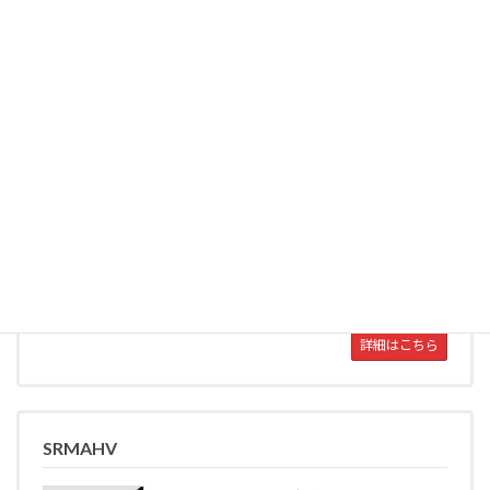
す。
詳細はこちら
SRUM
SRUMシリーズは、高収縮率4：1のバリ
エーションがある中肉厚チューブ、難燃
性と高い電気特性、耐候性、柔軟性を強
度を併せ持つ、接着剤付きの高機能製品
です。色は黒のみとなります。
詳細はこちら
SRMAHV