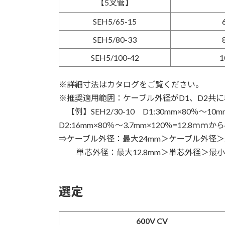
【5叉管】
SEH5/65-15
SEH5/80-33
SEH5/100-42
1
※詳細寸法はカタログをご覧ください。
※推奨適用範囲：ケーブル外径がD1、D2共に
【例】SEH2/30-10 D1:30mm×80％～1
D2:16mm×80％～3.7mm×120％=12.8ｍｍから
⇒ケーブル外径：最大24mm＞ケーブル外径＞
単芯外径：最大12.8mm＞単芯外径＞最小
選定
600V CV