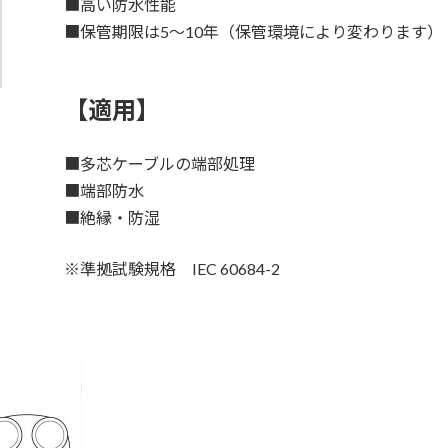
■高い防水性能
■保管期限は5～10年（保管環境により変わります）
【適用】
■多芯ケーブルの端部処理
■端部防水
■絶縁・防湿
※準拠試験規格 IEC 60684-2