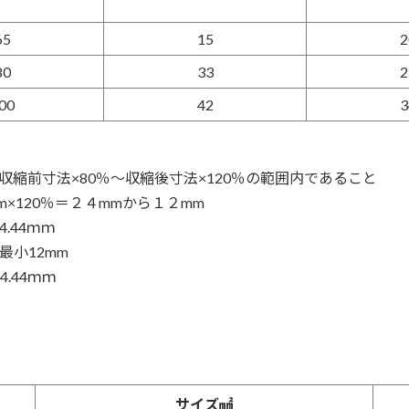
65
15
2
80
33
2
00
42
3
収縮前寸法×80％～収縮後寸法×120％の範囲内であること
0mm×120％＝２４mmから１２mm
4.44ｍｍ
最小12mm
4.44ｍｍ
サイズ㎟