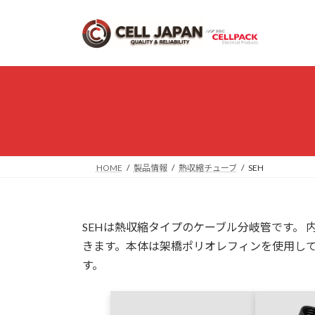
コ
ナ
ン
ビ
テ
ゲ
ン
ー
ツ
シ
へ
ョ
ス
ン
キ
に
ッ
移
プ
動
HOME
製品情報
熱収縮チューブ
SEH
SEHは熱収縮タイプのケーブル分岐管です。
きます。本体は架橋ポリオレフィンを使用して
す。