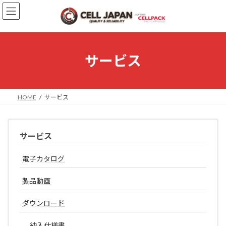
コ
ナ
ン
ビ
テ
ゲ
ン
ー
ツ
シ
へ
ョ
サービス
ス
ン
キ
に
ッ
移
プ
動
HOME
サービス
サービス
電子カタログ
製品動画
ダウンロード
納入仕様書