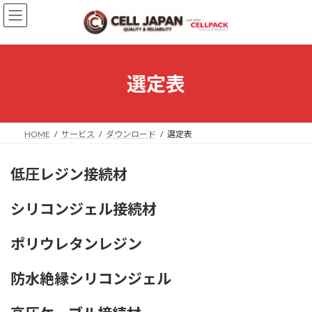
コ
ナ
ン
ビ
テ
ゲ
ン
ー
ツ
シ
へ
ョ
選定表
ス
ン
キ
に
ッ
移
プ
動
HOME
サービス
ダウンロード
選定表
低圧レジン接続材
シリコンジェル接続材
ポリウレタンレジン
防水絶縁シリコンジェル