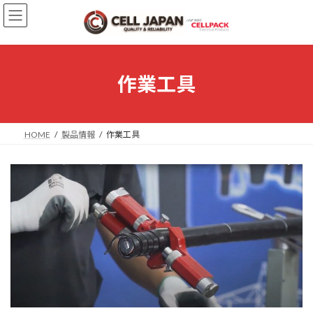
コ
ナ
ン
ビ
テ
ゲ
ン
ー
ツ
シ
へ
ョ
作業工具
ス
ン
キ
に
ッ
移
プ
動
HOME
製品情報
作業工具