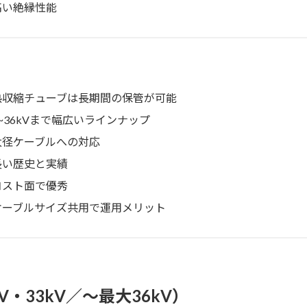
高い絶縁性能
熱収縮チューブは長期間の保管が可能
6~36kVまで幅広いラインナップ
太径ケーブルへの対応
長い歴史と実績
コスト面で優秀
ケーブルサイズ共用で運用メリット
V・33kV／～最大36kV）