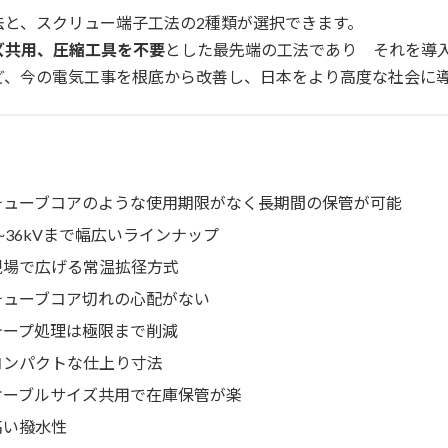
法と、スクリュー端子工法の2種類が選択できます。
ズ共用、圧縮工具を不要
とした最先端の工法であり それを導
ど、今の電気工事を根底から改善し、日本をより高度な社会に
チューブコアのような使用期限がなく長期間の保管が可能
6~36kVまで幅広いラインナップ
現場で広げる常温拡径方式
チューブコア切れの心配がない
テープ処理は極限まで削減
コンパクトな仕上り寸法
ケーブルサイズ共用で在庫保管が楽
高い撥水性