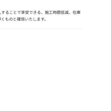
入することで享受できる、施工時間低減、在庫
導くものと確信いたします。
CAE（圧縮端子）
CAESK（スクリュー端子）