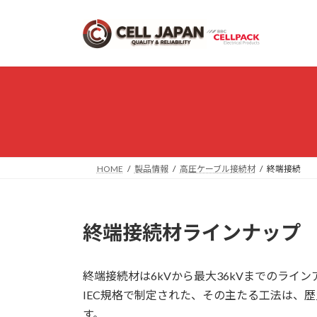
コ
ナ
ン
ビ
テ
ゲ
ン
ー
ツ
シ
へ
ョ
ス
ン
キ
に
ッ
移
プ
動
HOME
製品情報
高圧ケーブル接続材
終端接続
終端接続材ラインナップ
終端接続材は6kVから最大36kVまでのライ
IEC規格で制定された、その主たる工法は、
す。