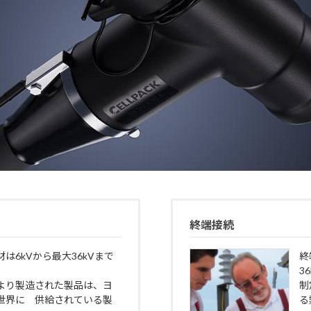
終端接続
は6kVから最大36kVまで
終
3
格により製造された製品は、ヨ
制
世界に 供給されている製
る