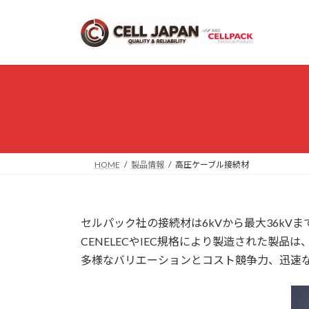
コ
ナ
ン
ビ
テ
ゲ
ン
ー
ツ
シ
へ
ョ
ス
ン
キ
に
ッ
移
プ
動
HOME
製品情報
高圧ケーブル接続材
セルパック社の接続材は6kVから最大36kV
CENELECやIEC規格により製造された製
多様なバリエーションとコスト競争力、迅速