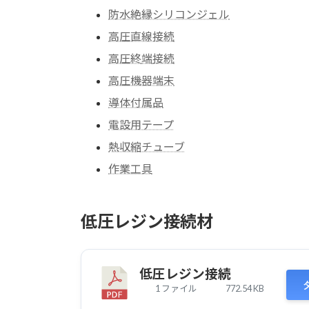
防水絶縁シリコンジェル
高圧直線接続
高圧終
端
接続
高圧機器端末
導体付属品
電設用テープ
熱収縮チューブ
作業工具
低圧レジン接続材
低圧レジン接続
1 ファイル
772.54 KB