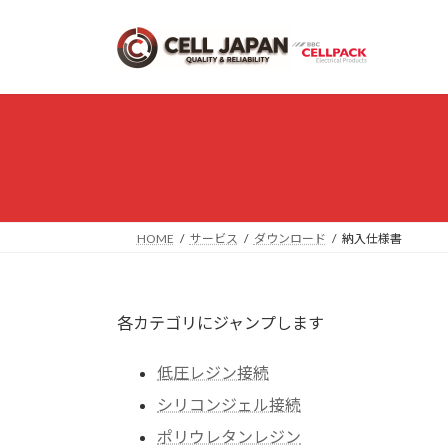
コ
ナ
ン
ビ
テ
ゲ
ン
ー
ツ
シ
へ
ョ
ス
ン
キ
に
ッ
移
プ
動
HOME
サービス
ダウンロード
納入仕様書
各カテゴリにジャンプします
低圧レジン接続
シリコンジェル接続
ポリウレタンレジン