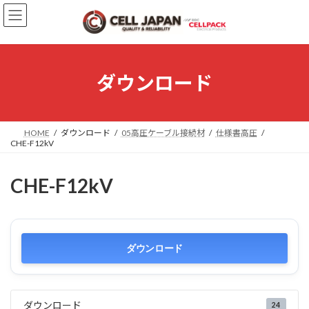
コ
ナ
ン
ビ
テ
ゲ
ン
ー
ツ
シ
へ
ョ
ダウンロード
ス
ン
キ
に
ッ
移
プ
動
HOME
ダウンロード
05高圧ケーブル接続材
仕様書高圧
CHE-F12kV
CHE-F12kV
ダウンロード
ダウンロード
24