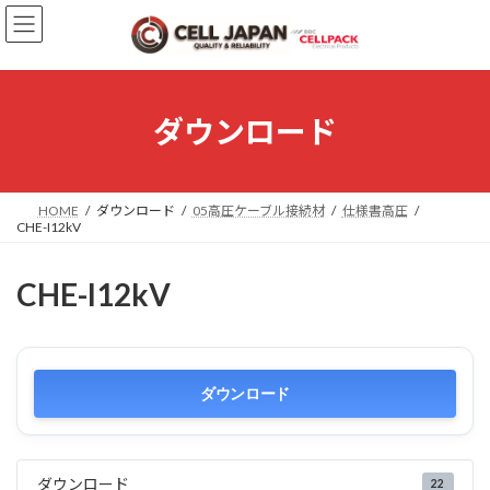
コ
ナ
ン
ビ
テ
ゲ
ン
ー
ツ
シ
へ
ョ
ダウンロード
ス
ン
キ
に
ッ
移
プ
動
HOME
ダウンロード
05高圧ケーブル接続材
仕様書高圧
CHE-I12kV
CHE-I12kV
ダウンロード
ダウンロード
22