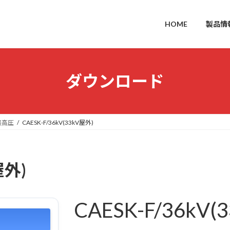
HOME
製品情
ダウンロード
書高圧
CAESK-F/36kV(33kV屋外)
屋外)
CAESK-F/36kV(