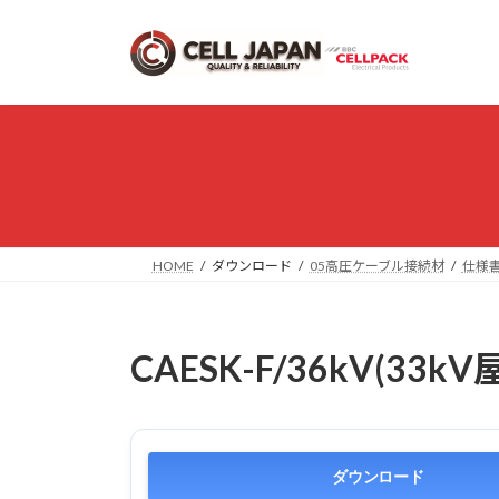
コ
ナ
ン
ビ
テ
ゲ
ン
ー
ツ
シ
へ
ョ
ス
ン
キ
に
ッ
移
プ
動
HOME
ダウンロード
05高圧ケーブル接続材
仕様
CAESK-F/36kV(33kV
ダウンロード