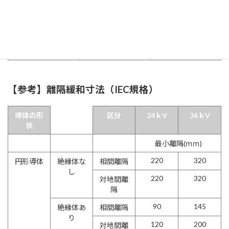
12
IEC 60684-2
体積固有抵抗
10
／Ω･cm
IEC 60684-2
腐食性
無し
Rate1
IEC 60684-2
耐カビ細菌性
【参考】離隔緩和寸法（IEC規格）
導体の形
区分
24ｋV
36ｋV
状
最小離隔(ｍｍ)
220
320
円形導体
絶縁体な
相間離隔
し
220
320
対地間離
隔
90
145
絶縁体あ
相間離隔
り
120
200
対地間離