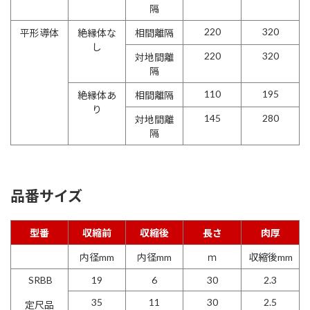
隔
220
320
平形導体
絶縁体な
相間離隔
し
220
320
対地間離
隔
110
195
絶縁体あ
相間離隔
り
145
280
対地間離
隔
品番サイズ
型番
収縮前
収縮後
長さ
肉厚
内径mm
内径mm
ｍ
収縮後mm
SRBB
19
6
30
2.3
35
11
30
2.5
定尺品