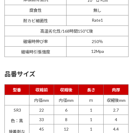
10
Ω ×cm
腐食性
無し
Rate1
耐カビ細菌性
高温劣化性/168時間150℃後
破壊時伸び率
250％
12Mpa
破壊時引張強度
品番サイズ
型番
収縮前
収縮後
長さ
肉厚
内径mm
内径mm
ｍ
収縮後mm
SR3
22
6
1
2.7
33
8
1
4
色：黒
45
12
1
4.4
接着剤な