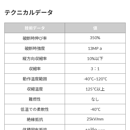
テクニカルデータ
技術データ
値
350%
破断時伸び率
破断時強度
13MPａ
縦方向収縮率
10%以下
収縮率
3：1
動作温度範囲
-40℃~120℃
収縮温度
125℃以上
難燃性
なし
低温での柔軟性
-40℃
25kV/mm
絶縁抵抗
14
体積固有抵抗