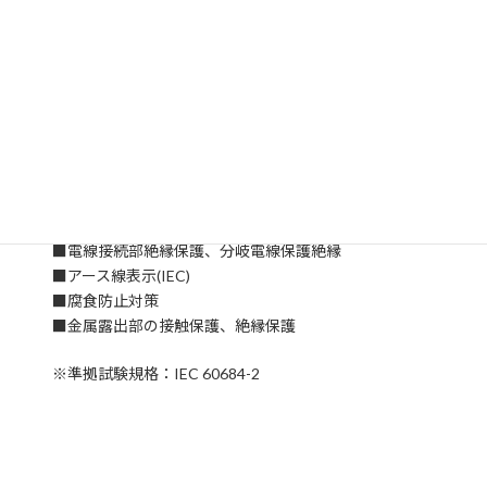
■ハロゲンフリー
■文字やマークの刻印が可能、高い引張性能
■チューブは腐食やカビ細菌に浸食されません
■耐コールドフロー（冷温流動）性に優れます
■保管期限は5～10年（保管環境により変わります）
■SR3(接着剤なし)／SRH3(接着剤付き)
【適用】
■電線接続部絶縁保護、分岐電線保護絶縁
■アース線表示(IEC)
■腐食防止対策
■金属露出部の接触保護、絶縁保護
※準拠試験規格：IEC 60684-2