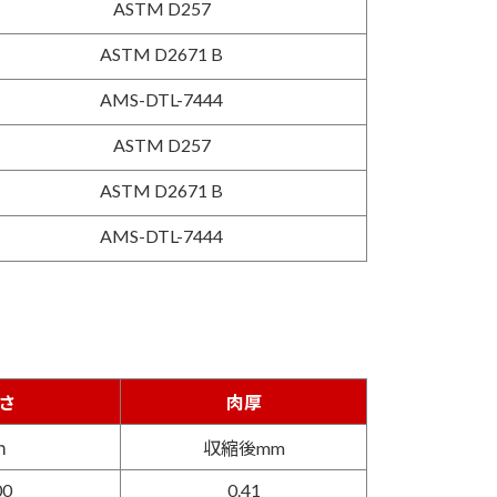
ASTM D257
ASTM D2671 B
AMS-DTL-7444
ASTM D257
ASTM D2671 B
AMS-DTL-7444
さ
肉厚
ｍ
収縮後mm
00
0.41