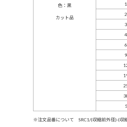
1
色：黒
2
カット品
3
4
6
9
1
1
2
3
※注文品番について SRC1/(収縮前外径)-(収縮