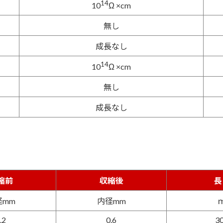
14
10
Ω ×cm
無し
成長なし
14
10
Ω ×cm
無し
成長なし
縮前
収縮後
長
径mm
内径mm
.2
0.6
3