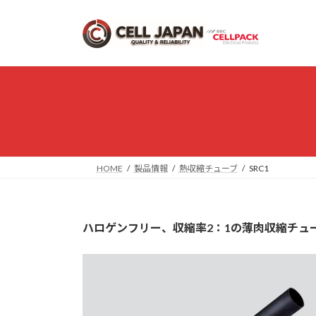
コ
ナ
ン
ビ
テ
ゲ
ン
ー
ツ
シ
へ
ョ
ス
ン
キ
に
ッ
移
プ
動
HOME
製品情報
熱収縮チューブ
SRC1
ハロゲンフリー、収縮率2：1の薄肉収縮チュ