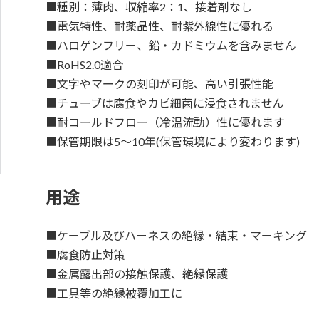
■種別：薄肉、収縮率2：1、接着剤なし
■電気特性、耐薬品性、耐紫外線性に優れる
■ハロゲンフリー、鉛・カドミウムを含みません
■RoHS2.0適合
■文字やマークの刻印が可能、高い引張性能
■チューブは腐食やカビ細菌に浸食されません
■耐コールドフロー（冷温流動）性に優れます
■保管期限は5～10年(保管環境により変わります)
用途
■ケーブル及びハーネスの絶縁・結束・マーキング
■腐食防止対策
■金属露出部の接触保護、絶縁保護
■工具等の絶縁被覆加工に