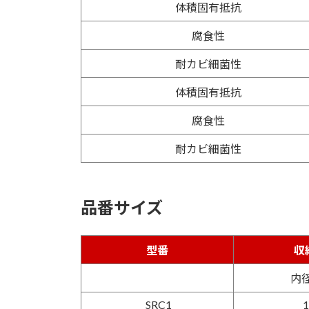
体積固有抵抗
腐食性
耐カビ細菌性
体積固有抵抗
腐食性
耐カビ細菌性
品番サイズ
型番
収
内
SRC1
1