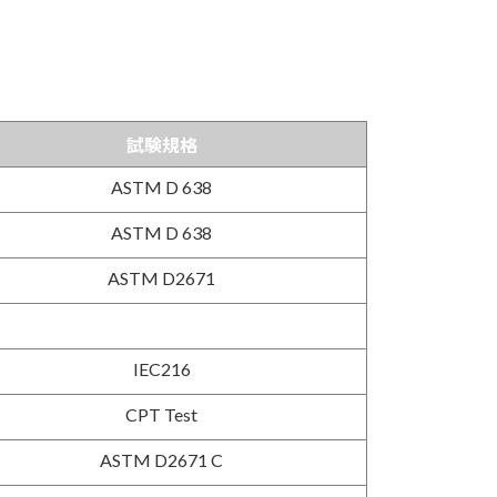
試験規格
ASTM D 638
ASTM D 638
ASTM D2671
IEC216
CPT Test
ASTM D2671 C