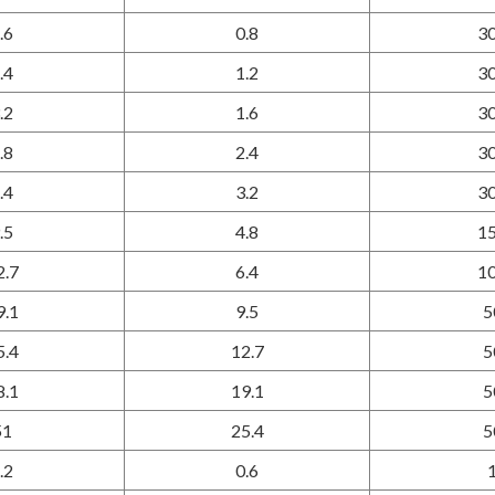
.6
0.8
3
.4
1.2
3
.2
1.6
3
.8
2.4
3
.4
3.2
3
.5
4.8
1
2.7
6.4
1
9.1
9.5
5
5.4
12.7
5
8.1
19.1
5
51
25.4
5
.2
0.6