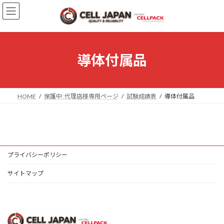
コ
ナ
ン
ビ
テ
ゲ
ン
ー
ツ
シ
へ
ョ
導体付属品
ス
ン
キ
に
ッ
移
プ
動
HOME
保護中: 代理店様専用ページ
試験成績表
導体付属品
プライバシーポリシー
サイトマップ