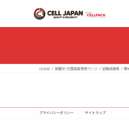
コ
ナ
ン
ビ
テ
ゲ
ン
ー
ツ
シ
へ
ョ
ス
ン
キ
に
ッ
移
プ
動
HOME
保護中: 代理店様専用ページ
試験成績表
防
プライバシーポリシー
サイトマップ