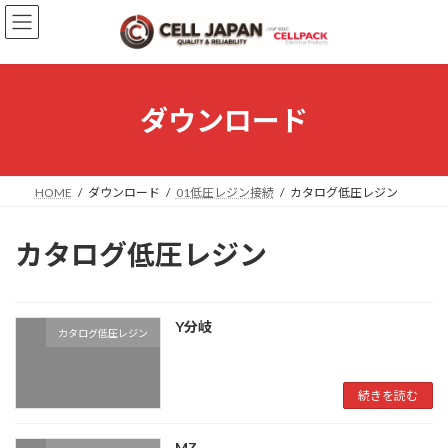
コ
ナ
ン
ビ
テ
ゲ
ン
ー
ツ
シ
へ
ョ
ダウンロード
ス
ン
キ
に
ッ
移
プ
動
HOME
ダウンロード
01低圧レジン接続
カタログ低圧レジン
カタログ低圧レジン
Y分岐
カタログ低圧レジン
続きを読む
MZ