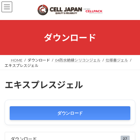
コ
ナ
ン
ビ
テ
ゲ
ン
ー
ツ
シ
へ
ョ
ダウンロード
ス
ン
キ
に
ッ
移
プ
動
HOME
ダウンロード
04防水絶縁シリコンジェル
仕様書ジェル
エキスプレスジェル
エキスプレスジェル
ダウンロード
ダウンロード
27