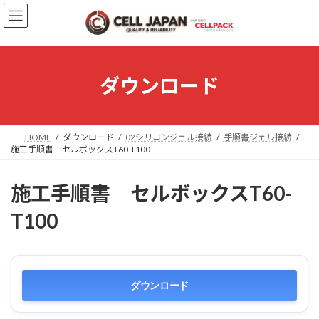
コ
ナ
ン
ビ
テ
ゲ
ン
ー
ツ
シ
へ
ョ
ダウンロード
ス
ン
キ
に
ッ
移
プ
動
HOME
ダウンロード
02シリコンジェル接続
手順書ジェル接続
施工手順書 セルボックスT60-T100
施工手順書 セルボックスT60-
T100
ダウンロード