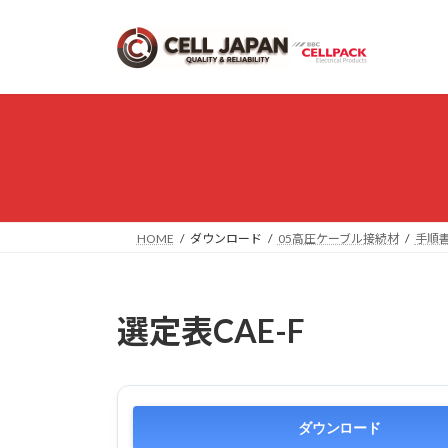
コ
ナ
ン
ビ
テ
ゲ
ン
ー
ツ
シ
へ
ョ
ス
ン
キ
に
ッ
移
プ
動
HOME
ダウンロード
05高圧ケーブル接続材
手順
選定表CAE-F
ダウンロード