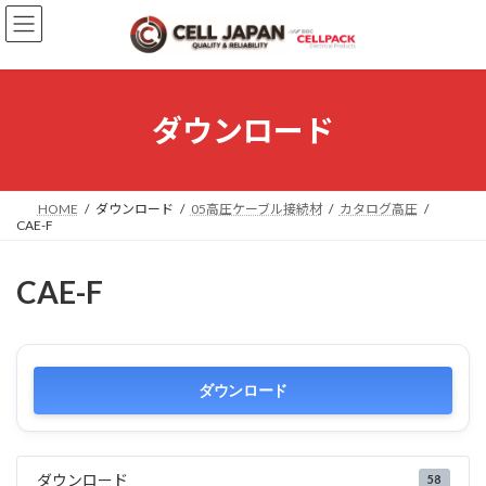
コ
ナ
ン
ビ
テ
ゲ
ン
ー
ツ
シ
へ
ョ
ダウンロード
ス
ン
キ
に
ッ
移
プ
動
HOME
ダウンロード
05高圧ケーブル接続材
カタログ高圧
CAE-F
CAE-F
ダウンロード
ダウンロード
58