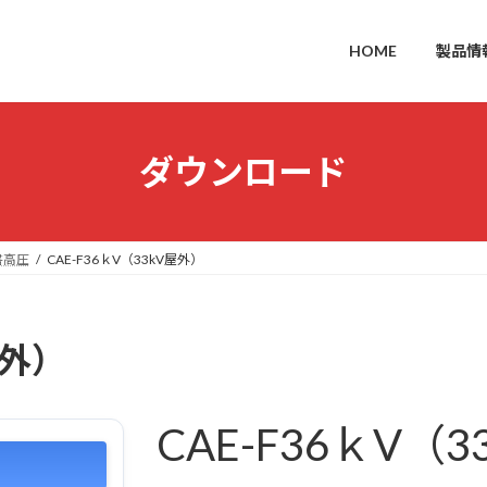
HOME
製品情
ダウンロード
書高圧
CAE-F36ｋV（33kV屋外）
屋外）
CAE-F36ｋV（