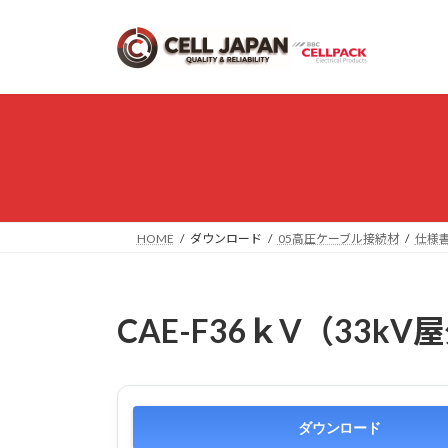
コ
ナ
ン
ビ
テ
ゲ
ン
ー
ツ
シ
へ
ョ
ス
ン
キ
に
ッ
移
プ
動
HOME
ダウンロード
05高圧ケーブル接続材
仕様
CAE-F36ｋV（33kV
ダウンロード