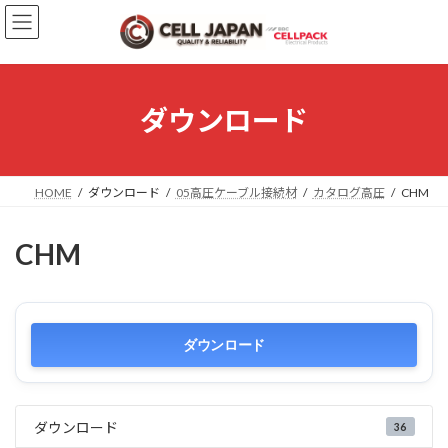
コ
ナ
ン
ビ
テ
ゲ
ン
ー
ツ
シ
へ
ョ
ダウンロード
ス
ン
キ
に
ッ
移
プ
動
HOME
ダウンロード
05高圧ケーブル接続材
カタログ高圧
CHM
CHM
ダウンロード
ダウンロード
36