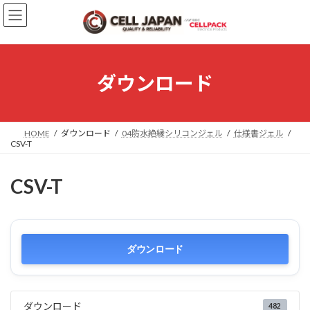
コ
ナ
ン
ビ
テ
ゲ
ン
ー
ツ
シ
へ
ョ
ダウンロード
ス
ン
キ
に
ッ
移
プ
動
HOME
ダウンロード
04防水絶縁シリコンジェル
仕様書ジェル
CSV-T
CSV-T
ダウンロード
ダウンロード
482