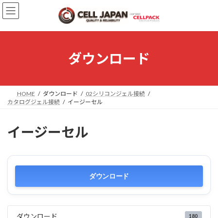
コ
ナ
ン
ビ
テ
ゲ
ン
ー
ツ
シ
へ
ョ
ダウンロード
ス
ン
キ
に
ッ
移
プ
動
HOME
ダウンロード
02シリコンジェル接続
カタログジェル接続
イージーセル
イージーセル
ダウンロード
ダウンロード
180