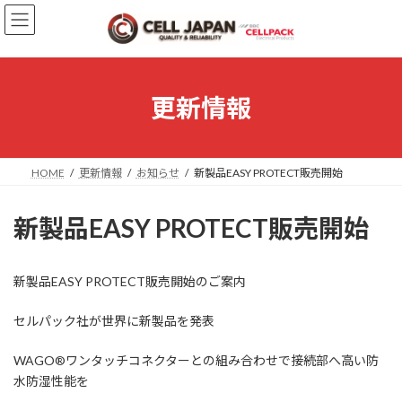
コ
ナ
ン
ビ
テ
ゲ
ン
ー
ツ
シ
へ
ョ
更新情報
ス
ン
キ
に
ッ
移
プ
動
HOME
更新情報
お知らせ
新製品EASY PROTECT販売開始
新製品EASY PROTECT販売開始
新製品EASY PROTECT販売開始のご案内
セルパック社が世界に新製品を発表
WAGO®ワンタッチコネクターとの組み合わせで接続部へ高い防
水防湿性能を