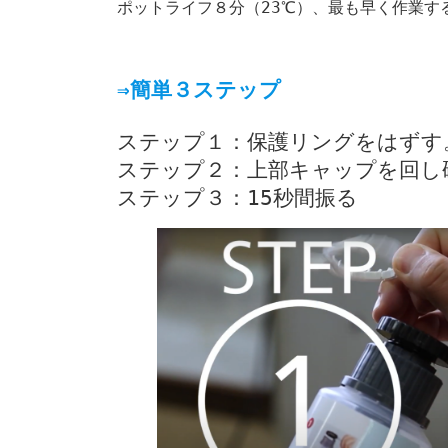
ポットライフ８分（23℃）、最も早く作業す
⇒簡単３ステップ
ステップ１：保護リングをはずす。
ステップ２：上部キャップを回し硬
ステップ３：15秒間振る