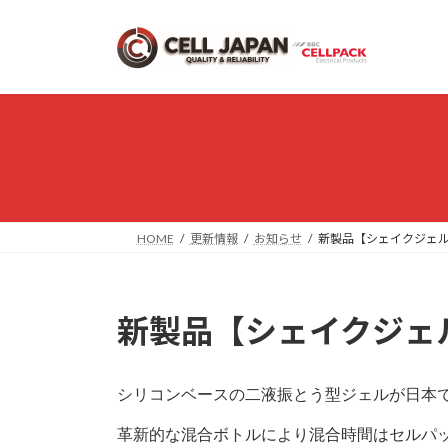
コ
ナ
ン
ビ
テ
ゲ
ン
ー
ツ
シ
へ
ョ
ス
ン
キ
に
ッ
移
プ
動
HOME
更新情報
お知らせ
新製品【シェイクジェル
新製品【シェイクジェ
シリコンベースの二液振とう型ジェルが日本で
革新的な混合ボトルにより混合時間はセルパッ