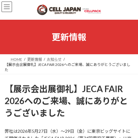
コ
ナ
ン
ビ
テ
ゲ
ン
ー
ツ
シ
へ
ョ
更新情報
ス
ン
キ
に
ッ
移
プ
動
HOME
更新情報
お知らせ
【展示会出展御礼】JECA FAIR 2026へのご来場、誠にありがとうございまし
た
【展示会出展御礼】JECA FAIR
2026へのご来場、誠にありがと
うございました
弊社は2026年5月27日（水）～29日（金）に東京ビッグサイトに