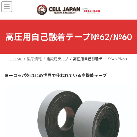
コ
ナ
ン
ビ
テ
ゲ
ン
ー
ツ
シ
へ
ョ
高圧用自己融着テープ№62/№60
ス
ン
キ
に
ッ
移
プ
動
HOME
製品情報
電設用テープ
高圧用自己融着テープ№62/№60
ヨーロッパをはじめ世界で使われている高機能テープ