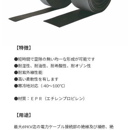
【特徴】
●短時間で空隙の無い均一な形成が可能です
●耐湿性、耐油性、耐希酸性、耐オゾン性
●耐紫外線性能
●高い柔軟性を有します
●寒冷地対応（-40～100℃）
●材質：ＥＰＲ（エチレンプロピレン）
【用途】
最大69KV迄の電力ケーブル接続部の絶縁及び補修、絶