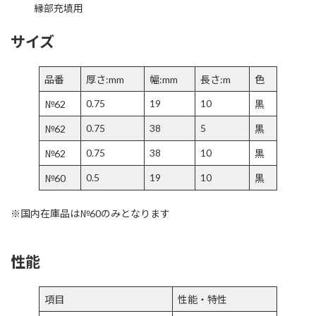
縁部充填用
サイズ
品番
厚さ:mm
幅:mm
長さ:m
色
0.75
19
10
№62
黒
0.75
38
5
№62
黒
0.75
38
10
№62
黒
0.5
19
10
№60
黒
※国内在庫品は№60のみとなります
性能
項目
性能・特性