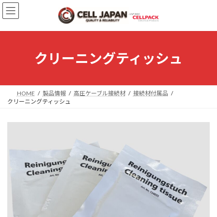
コ
ナ
ン
ビ
テ
ゲ
ン
ー
ツ
シ
へ
ョ
クリーニングティッシュ
ス
ン
キ
に
ッ
移
プ
動
HOME
製品情報
高圧ケーブル接続材
接続材付属品
クリーニングティッシュ