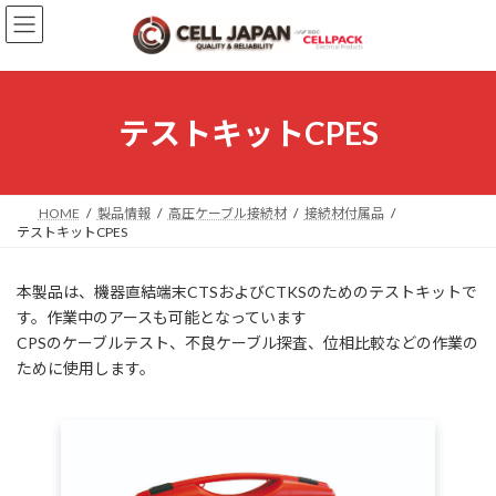
コ
ナ
ン
ビ
テ
ゲ
ン
ー
ツ
シ
へ
ョ
テストキットCPES
ス
ン
キ
に
ッ
移
プ
動
HOME
製品情報
高圧ケーブル接続材
接続材付属品
テストキットCPES
本製品は、機器直結端末CTSおよびCTKSのためのテストキットで
す。作業中のアースも可能となっています
CPSのケーブルテスト、不良ケーブル探査、位相比較などの作業の
ために使用します。