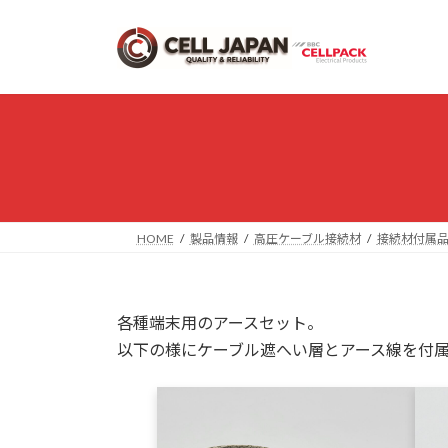
コ
ナ
ン
ビ
テ
ゲ
ン
ー
ツ
シ
へ
ョ
ス
ン
キ
に
ッ
移
プ
動
HOME
製品情報
高圧ケーブル接続材
接続材付属
各種端末用のアースセット。
以下の様にケーブル遮へい層とアース線を付