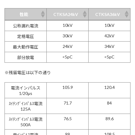
CTKSA24kV
CTKSA36kV
性能
CTKSA24kV
CTKSA36kV
性能
10kV
10kV
公称漏れ電流
30kV
42kV
定格電圧
24kV
34kV
最大動作電圧
<5pC
<5pC
部分放電
※残留電圧は以下の通り
105.9
120.4
電流インパルス
1/20μs
71.7
84
ｽｲﾁﾝｸﾞｲﾝﾊﾟﾙｽ電流
125A
76.5
89.6
ｽｲﾁﾝｸﾞｲﾝﾊﾟﾙｽ電流
500A
99
108.5
雷ｲﾝﾊﾟﾙｽ電流