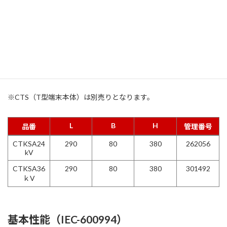
左：CTKSA／右：CTS
左：CTKSA／中：CTKS／右：CTS
【連結端末への接続も可能です】
製品種類／サイズ
※CTS（T型端末本体）は別売りとなります。
L
B
H
品番
管理番号
L
B
H
品番
管理番号
CTKSA24
290
80
380
262056
kV
CTKSA36
290
80
380
301492
ｋV
基本性能（IEC-600994）