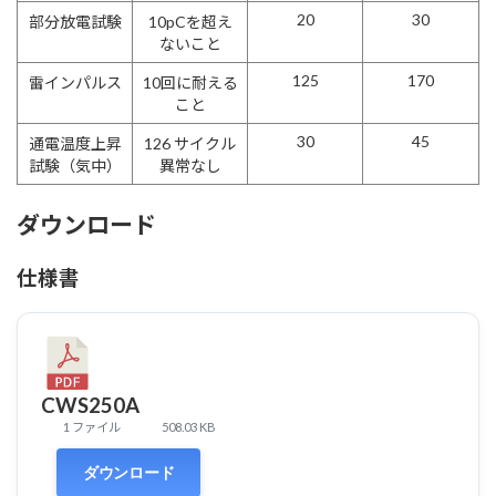
20
30
部分放電試験
10pCを超え
ないこと
125
170
雷インパルス
10回に耐える
こと
30
45
通電温度上昇
126 サイクル
試験（気中）
異常なし
ダウンロード
仕様書
CWS250A
1 ファイル
508.03 KB
ダウンロード