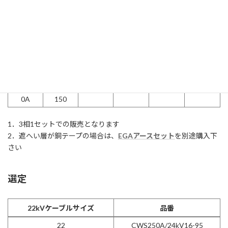
タイプ
品番
L寸法
B寸法
H寸法
管理番
号
タイプ
品番
L寸法
B寸法
H寸法
管理番
CWS25
24kV16-
200
80
178
295283
号
0A
95
CWS25
24kV70-
200
80
178
293797
0A
150
1．3相1セットでの販売となります
2．遮へい層が銅テープの場合は、
EGAアースセット
を別途購入下
さい
選定
22kVケーブルサイズ
品番
22kVケーブルサイズ
品番
22
CWS250A/24kV16-95