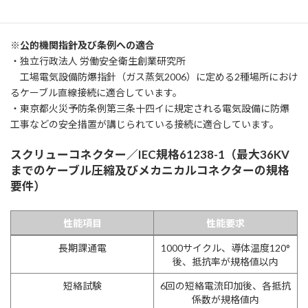
・即時通電可能
※公的機関指針及び条例への適合
・独立行政法人 労働安全衛生創業研究所
工場電気設備防爆指針（ガス蒸気2006）に定める2種場所におけ
るケーブル直線接続に適合しています。
・東京都火災予防条例第三条十四イに規定される電気設備に防爆
工事などの安全措置が講じられている接続に適合しています。
スクリューコネクター／IEC規格61238-1（最⼤36KV
までのケーブル圧縮及びメカニカルコネクターの規格
要件）
性能項目
性能要求
性能項目
性能要求
長期課通電
1000サイクル、導体温度120°
後、抵抗率が規格値以内
短絡試験
6回の短絡電流印加後、各抵抗
係数が規格値内