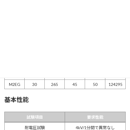
型番
最大外
寸法mm
品番
径mm※
型番
最大外
寸法mm
品番
L
D
H
径mm※
M0EG
15
185
32
37
124293
M1EG
22
240
40
45
124294
M2EG
30
265
45
50
124295
基本性能
試験項目
要求性能
試験項目
要求性能
耐電圧試験
4kV/1分間で異常なし