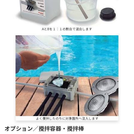
AとBを１：１の割合で混合します
よく攪拌したのちに対象箇所へ注入します
オプション／攪拌容器・攪拌棒