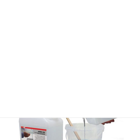
耐熱温度
－25～125℃
YES
ハロゲンフリー
解体除去
可能
保管条件/期間
周囲0～40℃/5-10年（未開
封）
安 全 性
無毒性
施工に関して