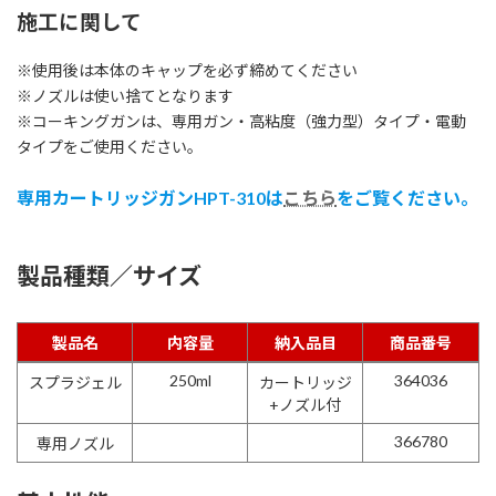
施工に関して
※使用後は本体のキャップを必ず締めてください
※ノズルは使い捨てとなります
※コーキングガンは、専用ガン・高粘度（強力型）タイプ・電動
タイプをご使用ください。
専用カートリッジガンHPT-310は
こちら
をご覧ください。
製品種類／サイズ
製品名
内容量
納入品目
商品番号
製品名
内容量
納入品目
商品番号
250ml
364036
スプラジェル
カートリッジ
+ノズル付
366780
専用ノズル