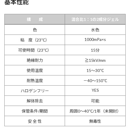
基本性能
構 成
混合比1：1の2成分ジェル
構 成
混合比1：1の2成分ジェル
色
水色
1000mPa×s
粘 度（23℃）
可使時間（23℃）
15分
絶縁耐力
≧15kV/mm
使用温度
15～30℃
耐熱温度
－40～150℃
YES
ハロゲンフリー
解体除去
可能
保管条件/期間
周囲0～40℃/1年（未開封）
安 全 性
無毒性