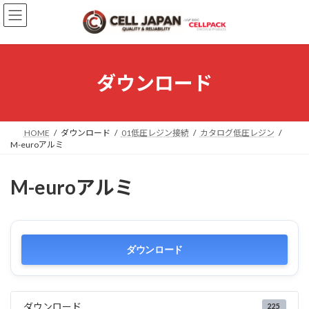
コ
ナ
ン
ビ
テ
ゲ
ン
ー
ツ
シ
へ
ョ
ダウンロード
ス
ン
キ
に
ッ
移
プ
動
HOME
ダウンロード
01低圧レジン接続
カタログ低圧レジン
M-euroアルミ
M-euroアルミ
ダウンロード
ダウンロード
225