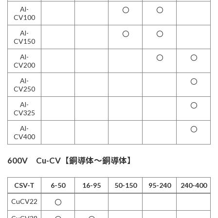
Al-
〇
〇
CV100
Al-
〇
〇
CV150
Al-
〇
〇
CV200
Al-
〇
CV250
Al-
〇
CV325
Al-
〇
CV400
600V Cu-CV【銅導体～銅導体】
CSV-T
6-50
16-95
50-150
95-240
240-400
CSV-T
6-50
16-95
50-150
95-240
240-400
CuCV22
〇