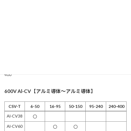
-
Cu250
AL400
〇
-
Cu250
AL400
〇
-
Cu325
※AL325-Cu200の接続については高圧用スクリューコネクターが
適合します。
高圧用スクリューコネクター
：適合品番SV-V-AS185-
400
600V Al-CV【アルミ導体～アルミ導体】
CSV-T
6-50
16-95
50-150
95-240
240-400
CSV-T
6-50
16-95
50-150
95-240
240-400
Al-CV38
〇
Al-CV60
〇
〇