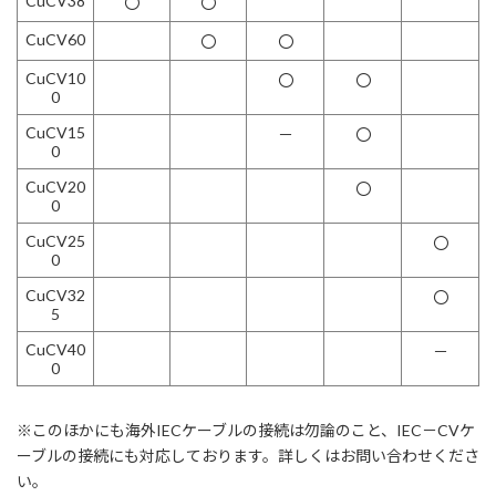
CuCV38
〇
〇
CuCV60
〇
〇
CuCV10
〇
〇
0
CuCV15
－
〇
0
CuCV20
〇
0
CuCV25
〇
0
CuCV32
〇
5
CuCV40
－
0
※このほかにも海外IECケーブルの接続は勿論のこと、IEC－CVケ
ーブルの接続にも対応しております。詳しくはお問い合わせくださ
い。